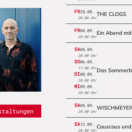
FR
28.08.
THE CLOGS
20.00 Uhr
FR
04.09.
Ein Abend mit
20.00 Uhr
SA
05.09.
20.00 Uhr
SO
06.09.
17.00 Uhr
Das Sommerb
DI
08.09.
20.00 Uhr
MI
09.09.
20.00 Uhr
SA
05.09.
WISCHMEYER
staltungen
20.00 Uhr
SA
12.09.
Couscous und
20.00 Uhr