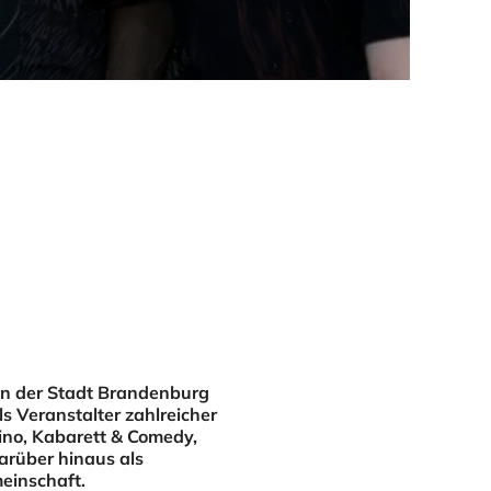
 in der Stadt Brandenburg
s Veranstalter zahlreicher
ino
,
Kabarett & Comedy
,
darüber hinaus als
meinschaft.