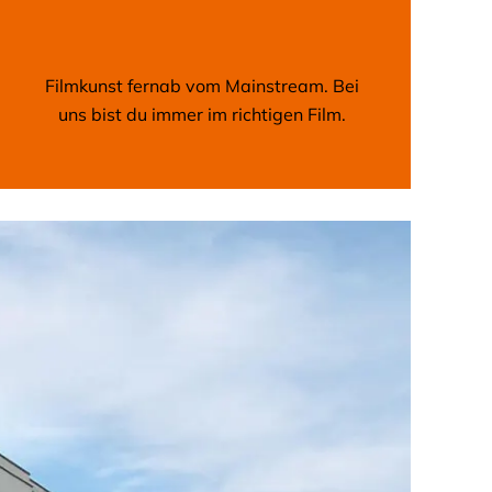
Filmkunst fernab vom Mainstream. Bei
uns bist du immer im richtigen Film.