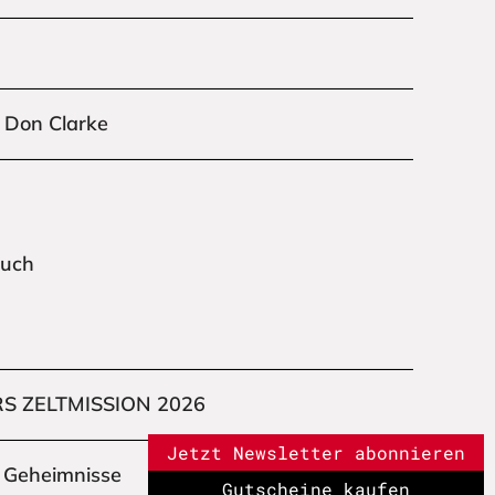
 Don Clarke
uch
S ZELTMISSION 2026
Jetzt Newsletter abonnieren
Jetzt Newsletter abonnieren
 Geheimnisse
Gutscheine kaufen
Gutscheine kaufen