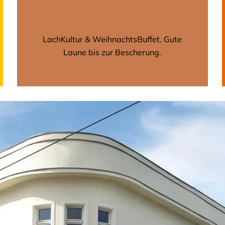
LachKultur & WeihnachtsBuffet. Gute
Laune bis zur Bescherung.