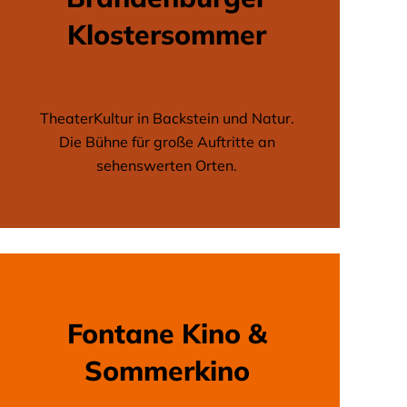
Klostersommer
TheaterKultur in Backstein und Natur.
Die Bühne für große Auftritte an
sehenswerten Orten.
Fontane Kino &
Sommerkino