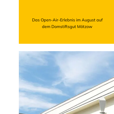
Das Open-Air-Erlebnis im August auf
dem Domstiftsgut Mötzow