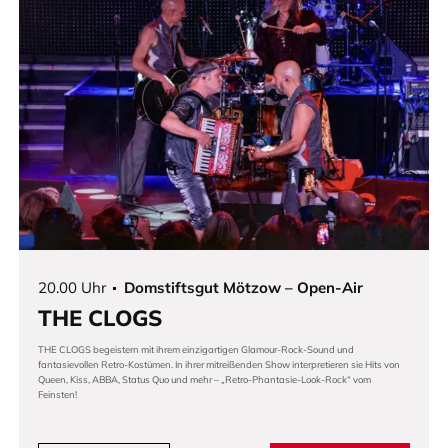
20.00 Uhr
Domstiftsgut Mötzow – Open-Air
THE CLOGS
THE CLOGS begeistern mit ihrem einzigartigen Glamour-Rock-Sound und
fantasievollen Retro-Kostümen. In ihrer mitreißenden Show interpretieren sie Hits von
Queen, Kiss, ABBA, Status Quo und mehr – „Retro-Phantasie-Look-Rock“ vom
Feinsten!