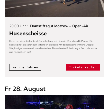
20.00 Uhr
Domstiftsgut Mötzow – Open-Air
Hasenscheisse
Hasenscheisse bieten beste Unterhaltung mit Hits wie „Bernd am Grill“ oder „Die
nackte Elfe“, die sofort zum Mitsingen einladen. Mit dabei ist eine limitierte Doppel-
Vinyl, aufgenommen mit dem Deutschen Filmorchester Babelsberg – frech, charmant
und musikalisch top!
mehr erfahren
Tickets kaufen
Fr 28. August