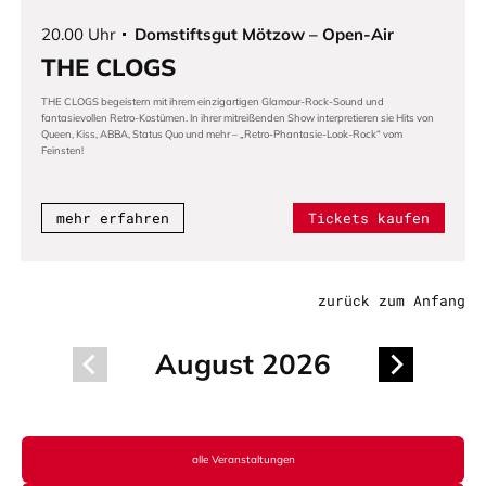
20.00 Uhr
Domstiftsgut Mötzow – Open-Air
THE CLOGS
THE CLOGS begeistern mit ihrem einzigartigen Glamour-Rock-Sound und
fantasievollen Retro-Kostümen. In ihrer mitreißenden Show interpretieren sie Hits von
Queen, Kiss, ABBA, Status Quo und mehr – „Retro-Phantasie-Look-Rock“ vom
Feinsten!
mehr erfahren
Tickets kaufen
zurück zum Anfang
August 2026
alle Veranstaltungen