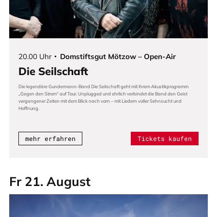
20.00 Uhr
Domstiftsgut Mötzow – Open-Air
Die Seilschaft
Die legendäre Gundermann-Band Die Seilschaft geht mit ihrem Akustikprogramm
„Gegen den Strom“ auf Tour. Unplugged und ehrlich verbindet die Band den Geist
vergangener Zeiten mit dem Blick nach vorn – mit Liedern voller Sehnsucht und
Hoffnung.
mehr erfahren
Tickets kaufen
Fr 21. August